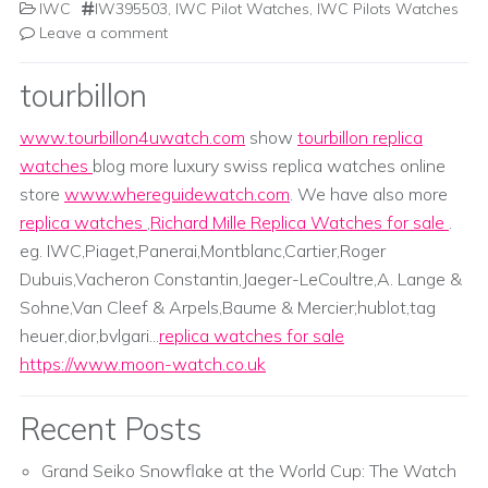
IWC
IW395503
,
IWC Pilot Watches
,
IWC Pilots Watches
Leave a comment
tourbillon
www.tourbillon4uwatch.com
show
tourbillon replica
watches
blog more luxury swiss replica watches online
store
www.whereguidewatch.com
. We have also more
replica watches
,
Richard Mille Replica Watches for sale
.
eg. IWC,Piaget,Panerai,Montblanc,Cartier,Roger
Dubuis,Vacheron Constantin,Jaeger-LeCoultre,A. Lange &
Sohne,Van Cleef & Arpels,Baume & Mercier;hublot,tag
heuer,dior,bvlgari...
replica watches for sale
https://www.moon-watch.co.uk
Recent Posts
Grand Seiko Snowflake at the World Cup: The Watch